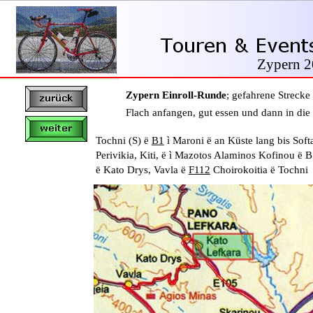
Zypern 
Zypern Einroll-Runde
;
gefahrene Strecke
Flach anfangen, gut essen und dann in die 
Tochni (S)
ë
B1
ì
Maroni
ë
an Küste lang bis Sof
Perivikia, Kiti,
ë
ì
Mazotos Alaminos Kofinou
ë
B
ë
Kato Drys, Vavla
ë
F112
Choirokoitia
ë
Tochni