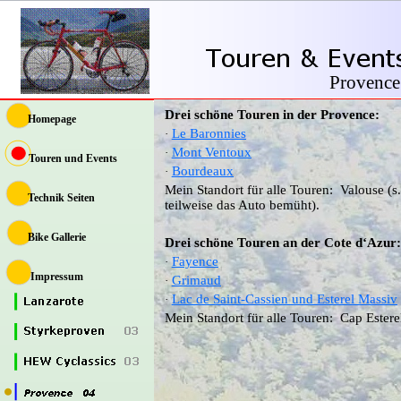
Provence
Drei schöne Touren in der Provence:
Homepage
Le Baronnies
·
Mont Ventoux
·
Touren und Events
Bourdeaux
·
Mein Standort für alle Touren: Valouse (s.
Technik Seiten
teilweise das Auto bemüht).
Bike Gallerie
Drei schöne Touren an der Cote d‘Azur:
Fayence
·
Impressum
Grimaud
·
Lac de Saint-Cassien und Esterel Massiv
·
Mein Standort für alle Touren: Cap Ester